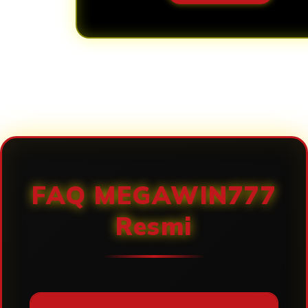
Loading...
FAQ MEGAWIN777
Resmi