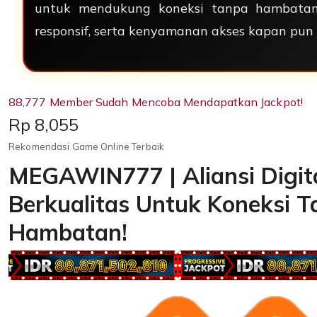
untuk mendukung koneksi tanpa hambatan,
responsif, serta kenyamanan akses kapan pun
88,777 Member Sudah Mencoba Mendapatkan Jackpot!
Price:
Rp 8,055
Rekomendasi Game Online Terbaik
MEGAWIN777 | Aliansi Digit
Berkualitas Untuk Koneksi 
Hambatan!