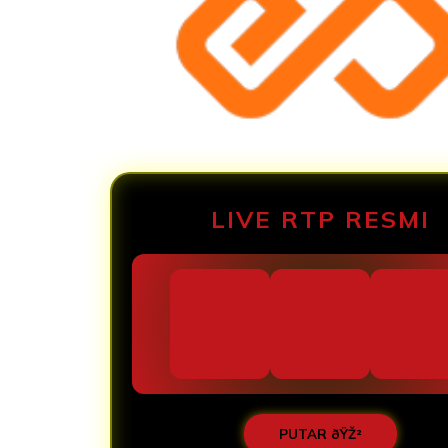
LIVE RTP RESMI
PUTAR ðŸŽ²