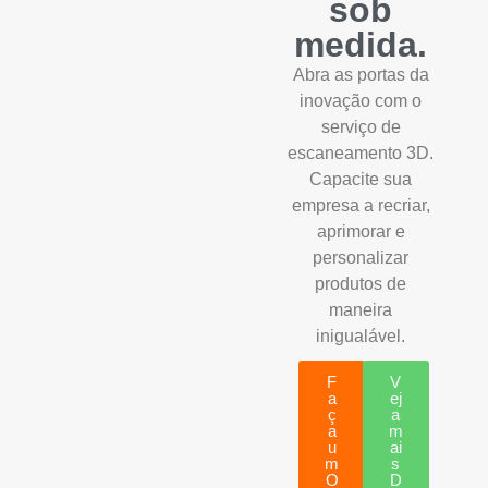
sob
medida.
Abra as portas da
inovação com o
serviço de
escaneamento 3D.
Capacite sua
empresa a recriar,
aprimorar e
personalizar
produtos de
maneira
inigualável.
F
V
a
ej
ç
a
a
m
u
ai
m
s
O
D