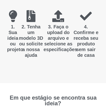
1.
2. Tenha
3. Faça o
4.
Sua
um
upload do
Confirme e
ideia
modelo 3D
arquivo e
receba seu
ou
ou solicite
selecione as
produto
Sim! Eu
Tenho
já
um
projeto
a nossa
especificações
sem sair
Possuo
possuo
desenho
ajuda
de casa
uma
os
técnico
peça
arquivos
com
que
em
todas
quero
formato
as
reproduzir
.STL,
medidas
e
.OBJ,
para
imprimir
.STEP
modelar
em 3D.
OU
e
Em que estágio se encontra sua
.IGS
prototipar.
ideia?
Solicitar