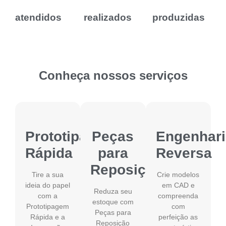
atendidos
realizados
produzidas
Conheça nossos serviços
Prototipagem
Peças
Engenhari
Rápida
para
Reversa
Reposição
Tire a sua
Crie modelos
ideia do papel
em CAD e
Reduza seu
com a
compreenda
estoque com
Prototipagem
com
Peças para
Rápida e a
perfeição as
Reposição