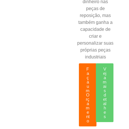
dinheiro nas
peças de
reposição, mas
também ganha a
capacidade de
criar e
personalizar suas
próprias peças
industriais
F
V
a
ej
ç
a
a
m
u
ai
m
s
O
d
rç
et
a
al
m
h
e
e
nt
s
o