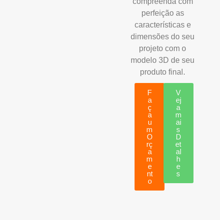
compreenda com
perfeição as
características e
dimensões do seu
projeto com o
modelo 3D de seu
produto final.
F
V
a
ej
ç
a
a
m
u
ai
m
s
O
D
rç
et
a
al
m
h
e
e
nt
s
o