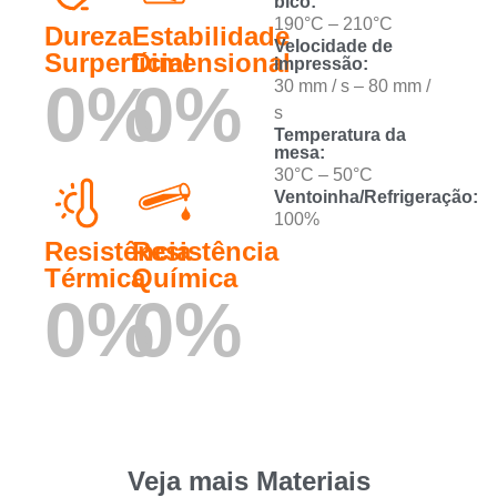
bico:
190°C – 210°C
Dureza
Estabilidade
Velocidade de
Surperfícial
Dimensional
impressão:
0
%
0
%
30 mm / s – 80 mm /
s
Temperatura da
mesa:
30°C – 50°C
Ventoinha/Refrigeração:
100%
Resistência
Resistência
Térmica
Química
0
%
0
%
Veja mais Materiais